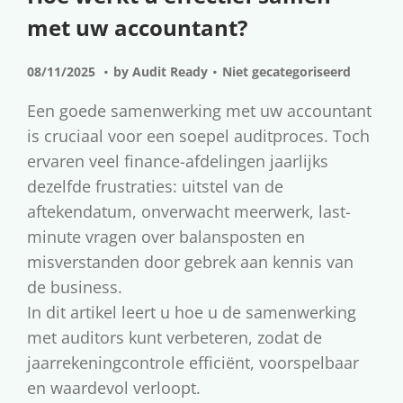
t
e
met uw accountant?
i
n
e
t
.
.
G
0
P
08/11/2025
by
Audit Ready
Niet gecategoriseerd
e
8
o
Een goede samenwerking met uw accountant
p
/
s
is cruciaal voor een soepel auditproces. Toch
l
1
t
ervaren veel finance-afdelingen jaarlijks
a
1
e
dezelfde frustraties: uitstel van de
a
/
d
aftekendatum, onverwacht meerwerk, last-
t
2
i
minute vragen over balansposten en
s
0
n
misverstanden door gebrek aan kennis van
t
2
de business.
o
5
In dit artikel leert u hoe u de samenwerking
p
met auditors kunt verbeteren, zodat de
jaarrekeningcontrole efficiënt, voorspelbaar
en waardevol verloopt.