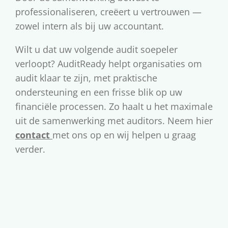
professionaliseren, creëert u vertrouwen —
zowel intern als bij uw accountant.
Wilt u dat uw volgende audit soepeler
verloopt? AuditReady helpt organisaties om
audit klaar te zijn, met praktische
ondersteuning en een frisse blik op uw
financiële processen. Zo haalt u het maximale
uit de samenwerking met auditors. Neem hier
contact
met ons op en wij helpen u graag
verder.
B
V
W
o
a
e
r
a
i
r
r