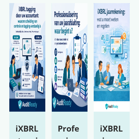
iXBRL
Profe
iXBRL