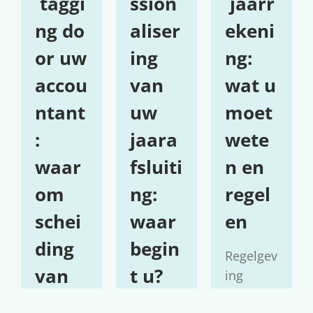
taggi
ssion
jaarr
ng do
aliser
ekeni
or uw
ing
ng:
accou
van
wat u
ntant
uw
moet
:
jaara
wete
waar
fsluiti
n en
om
ng:
regel
schei
waar
en
ding
begin
Regelgev
van
t u?
ing
verander
contr
Veel fina