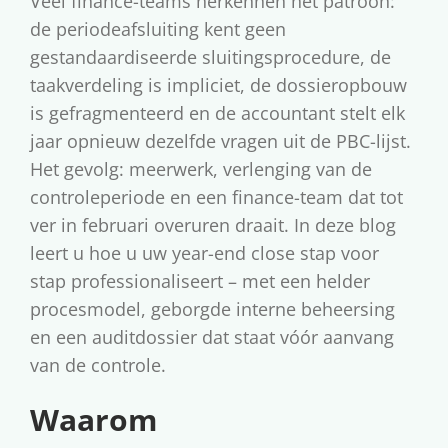
Veel finance-teams herkennen het patroon:
p
/
de periodeafsluiting kent geen
l
0
gestandaardiseerde sluitingsprocedure, de
a
5
taakverdeling is impliciet, de dossieropbouw
a
/
is gefragmenteerd en de accountant stelt elk
t
2
jaar opnieuw dezelfde vragen uit de PBC-lijst.
s
0
Het gevolg: meerwerk, verlenging van de
t
2
controleperiode en een finance-team dat tot
o
6
ver in februari overuren draait. In deze blog
p
leert u hoe u uw year-end close stap voor
stap professionaliseert – met een helder
procesmodel, geborgde interne beheersing
en een auditdossier dat staat vóór aanvang
van de controle.
Waarom