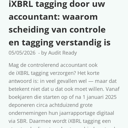
iXBRL tagging door uw
accountant: waarom
scheiding van controle
en tagging verstandig is
.
G
05/05/2026
0
by
Audit Ready
e
5
Mag de controlerend accountant ook
p
/
de iXBRL tagging verzorgen? Het korte
l
0
antwoord is: in veel gevallen wel — maar dat
a
5
betekent niet dat u dat ook moet willen. Vanaf
a
/
boekjaren die starten op of na 1 januari 2025
t
2
deponeren circa achtduizend grote
s
0
ondernemingen hun jaarrapportage digitaal
t
2
via SBR. Daarmee wordt iXBRL tagging een
o
6