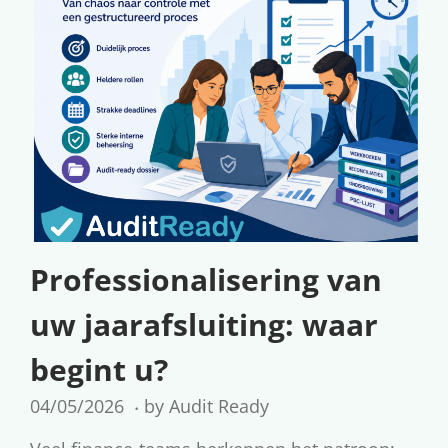
Professionalisering van
uw jaarafsluiting: waar
begint u?
.
G
04/05/2026
0
by
Audit Ready
e
5