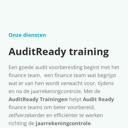
t
e
i
n
e
t
Onze diensten
AuditReady training
Een goede audit voorbereiding begint met het
finance team, een finance team wat begrijpt
wat er van hen wordt verwacht voor, tijdens
en na de jaarrekeningcontrole. Met de
AuditReady Trainingen
helpt
Audit Ready
finance teams om beter voorbereid,
zelfverzekerder en efficiënter te werken
richting de
jaarrekeningcontrole
.