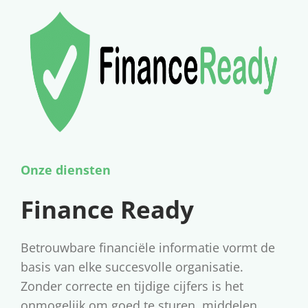
t
e
i
n
e
t
Onze diensten
Finance Ready
Betrouwbare financiële informatie vormt de
basis van elke succesvolle organisatie.
Zonder correcte en tijdige cijfers is het
onmogelijk om goed te sturen, middelen